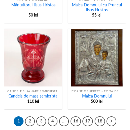
ICOANE LITOGRAFIATE
ICOANE LITOGRAFIATE
Maica Domnului cu Pruncul
Mântuitorul Iisus Hristos
Iisus Hristos
50
lei
55
lei
CANDELE SI PAHARE SEMICRISTAL
ICOANE DE PERETE - FOITA DE ARGINT
Candela de masa semicristal
Maica Domnului
110
lei
500
lei
1
2
3
4
…
16
17
18