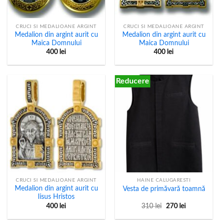
CRUCI SI MEDALIOANE ARGINT
CRUCI SI MEDALIOANE ARGINT
Medalion din argint aurit cu
Medalion din argint aurit cu
Maica Domnului
Maica Domnului
400
lei
400
lei
Reducere
CRUCI SI MEDALIOANE ARGINT
HAINE CALUGARESTI
Medalion din argint aurit cu
Vesta de primăvară toamnă
Iisus Hristos
Prețul
Prețul
400
lei
310
lei
270
lei
inițial
curent
a
este: