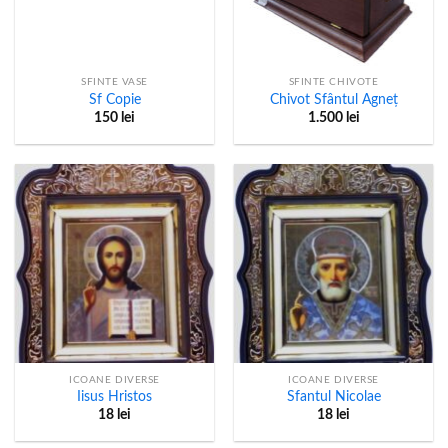
SFINTE VASE
SFINTE CHIVOTE
Sf Copie
Chivot Sfântul Agneț
150
lei
1.500
lei
ICOANE DIVERSE
ICOANE DIVERSE
Iisus Hristos
Sfantul Nicolae
18
lei
18
lei