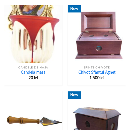
fost:
270 lei.
310 lei.
New
CANDELE DE MASA
SFINTE CHIVOTE
Candela masa
Chivot Sfântul Agneț
20
lei
1.500
lei
New