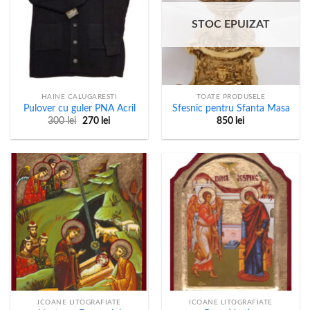
STOC EPUIZAT
HAINE CALUGARESTI
TOATE PRODUSELE
Pulover cu guler PNA Acril
Sfesnic pentru Sfanta Masa
Prețul
Prețul
300
lei
270
lei
850
lei
inițial
curent
a
este:
fost:
270 lei.
300 lei.
ICOANE LITOGRAFIATE
ICOANE LITOGRAFIATE