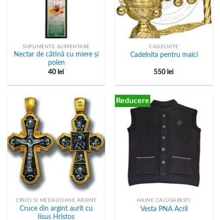
SUPLIMENTE ALIMENTARE
CADELNITE
Nectar de cătină cu miere şi
Cadelnita pentru maici
polen
40
lei
550
lei
Reducere
CRUCI SI MEDALIOANE ARGINT
HAINE CALUGARESTI
Cruce din argint aurit cu
Vesta PNA Acril
Iisus Hristos