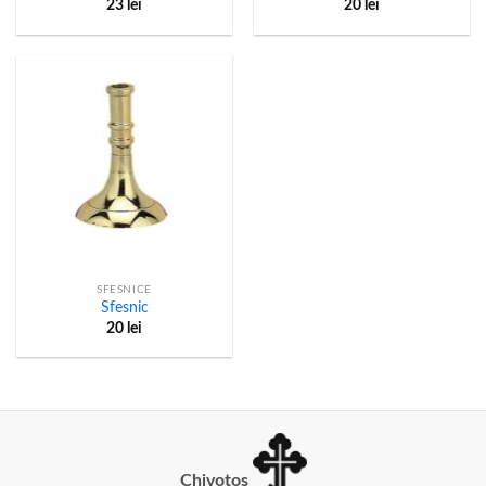
23
lei
20
lei
SFESNICE
Sfesnic
20
lei
Chivotos