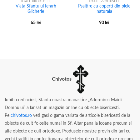
TOATE PRODUSELE
TOATE PRODUSELE
Viata Sfantului Ierarh
Psaltire cu coperti din piele
Glicherie
naturala
65
lei
90
lei
Chivotos
I
ubiti credinciosi, Sfanta noastra manastire „Adormirea Maicii
Domnului” a lansat un magazin online cu obiecte bisericesti.
Pe
chivotos.ro
veti gasi o gama variata de articole bisericesti de la
obiecte de cult folosite numai in Sf. Altar pana la icoane precum si
alte obiecte de cult ortodoxe. Produsele noastre provin din tari cu
vechi traditii in confectionarea obiectelor de cult ortodoxe precum