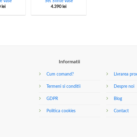
te Vase
Set Sfinte Vase
0
lei
4.390
lei
Informatii
Cum comand?
Livrarea pro
Termeni si conditii
Despre noi
GDPR
Blog
Politica cookies
Contact