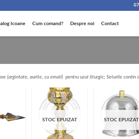
07
alog Icoane
Cum comand?
Despre noi
Contact
ase (argintate, aurite, cu email) pentru uzul liturgic; Seturile contin sf
STOC EPUIZAT
STOC EPUIZA
+
+