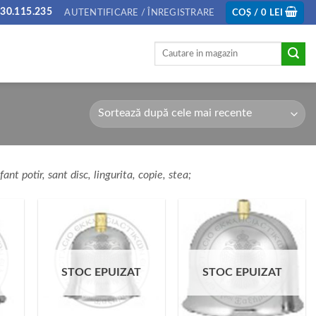
30.115.235
AUTENTIFICARE / ÎNREGISTRARE
COȘ /
0
LEI
Caută
după:
ant potir, sant disc, lingurita, copie, stea;
T
STOC EPUIZAT
STOC EPUIZAT
+
+