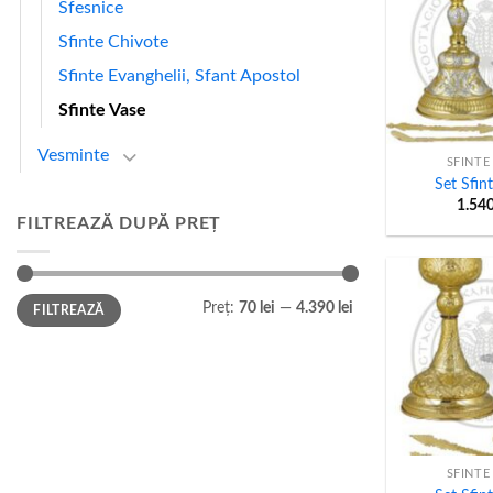
Sfesnice
Sfinte Chivote
Sfinte Evanghelii, Sfant Apostol
Sfinte Vase
+
Vesminte
SFINTE
Set Sfin
1.54
FILTREAZĂ DUPĂ PREȚ
Preț
Preț
Preț:
70 lei
—
4.390 lei
FILTREAZĂ
minim
maxim
+
SFINTE