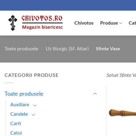
Skip
to
content
Chivotos
Produse
Cat
Toate produsele
/
Uz liturgic (Sf. Altar)
/
Sfinte Vase
CATEGORII PRODUSE
Seturi Sfinte V
Toate produsele
Auxiliare
Candele
Carti
Catui
+