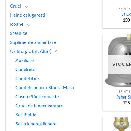
Cruci
SFINTE
Sf Co
Haine calugaresti
150
Icoane
Sfesnice
Suplimente alimentare
Uz liturgic (Sf. Altar)
Auxiliare
STOC E
Cadelnite
Candelabre
+
Candele pentru Sfanta Masa
SFINTE
Casete Sfinte moaste
Pahar Sf
135
Cruci de binecuvantare
Set Ripide
Set trichere/dichere