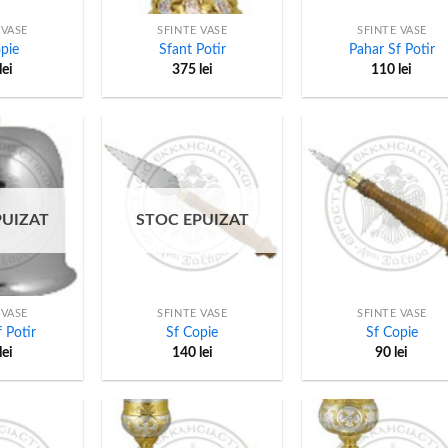
 VASE
SFINTE VASE
SFINTE VASE
pie
Sfant Potir
Pahar Sf Potir
lei
375
lei
110
lei
PUIZAT
STOC EPUIZAT
+
+
 VASE
SFINTE VASE
SFINTE VASE
 Potir
Sf Copie
Sf Copie
lei
140
lei
90
lei