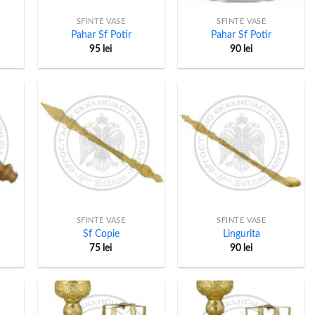
SFINTE VASE
SFINTE VASE
Pahar Sf Potir
Pahar Sf Potir
95
lei
90
lei
+
+
SFINTE VASE
SFINTE VASE
Sf Copie
Lingurita
75
lei
90
lei