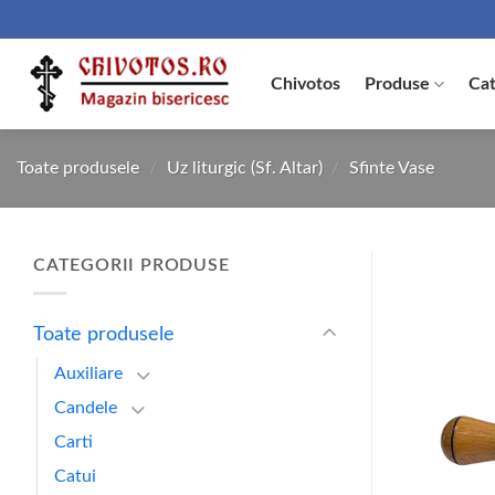
Skip
to
content
Chivotos
Produse
Cat
Toate produsele
/
Uz liturgic (Sf. Altar)
/
Sfinte Vase
CATEGORII PRODUSE
Toate produsele
Auxiliare
Candele
Carti
Catui