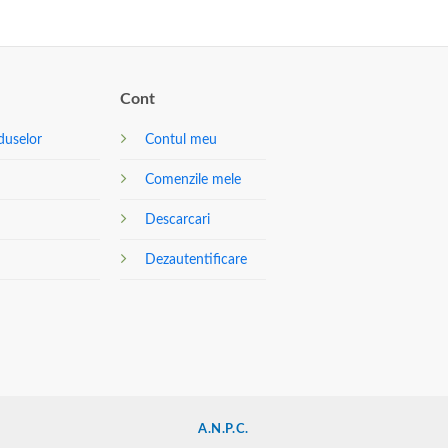
Cont
duselor
Contul meu
Comenzile mele
Descarcari
Dezautentificare
A.N.P.C.