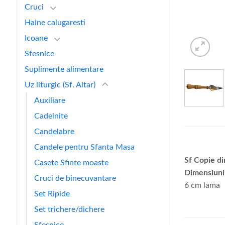
Cruci
Haine calugaresti
Icoane
Sfesnice
Suplimente alimentare
Uz liturgic (Sf. Altar)
Auxiliare
Cadelnite
Candelabre
Candele pentru Sfanta Masa
Sf Copie di
Casete Sfinte moaste
Dimensiuni
Cruci de binecuvantare
6 cm lama
Set Ripide
Set trichere/dichere
Sfesnice