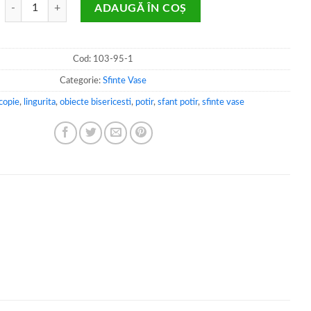
Cantitate Sf Copie
ADAUGĂ ÎN COȘ
Cod:
103-95-1
Categorie:
Sfinte Vase
copie
,
lingurita
,
obiecte bisericesti
,
potir
,
sfant potir
,
sfinte vase