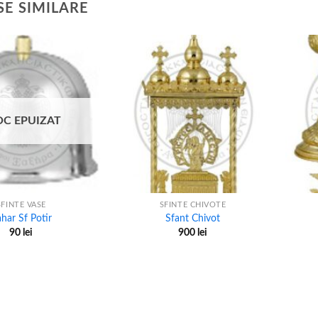
E SIMILARE
OC EPUIZAT
+
+
SFINTE VASE
SFINTE CHIVOTE
har Sf Potir
Sfant Chivot
90
lei
900
lei