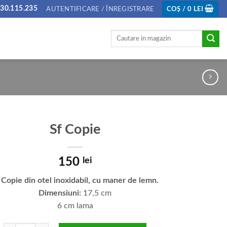
30.115.235
AUTENTIFICARE / ÎNREGISTRARE
COȘ /
0
LEI
Caută
după:
Sf Copie
150
lei
 Copie din otel inoxidabil, cu maner de lemn.
Dimensiuni:
17,5 cm
6 cm lama