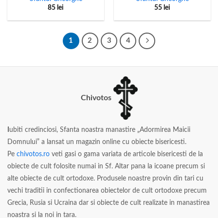
85
lei
55
lei
1
2
3
4
Chivotos
I
ubiti credinciosi, Sfanta noastra manastire „Adormirea Maicii
Domnului” a lansat un magazin online cu obiecte bisericesti.
Pe
chivotos.ro
veti gasi o gama variata de articole bisericesti de la
obiecte de cult folosite numai in Sf. Altar pana la icoane precum si
alte obiecte de cult ortodoxe. Produsele noastre provin din tari cu
vechi traditii in confectionarea obiectelor de cult ortodoxe precum
Grecia, Rusia si Ucraina dar si obiecte de cult realizate in manastirea
noastra si la noi in tara.