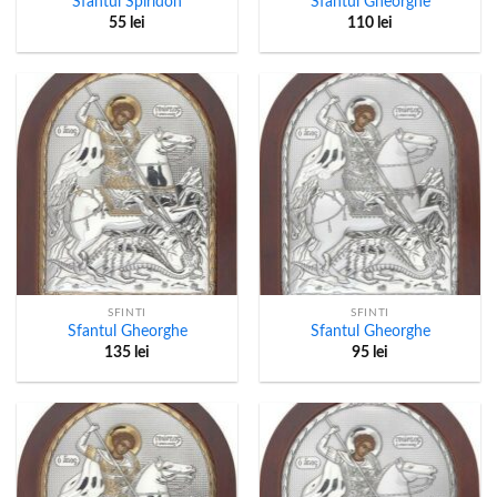
Sfantul Spiridon
Sfantul Gheorghe
55
lei
110
lei
SFINTI
SFINTI
Sfantul Gheorghe
Sfantul Gheorghe
135
lei
95
lei