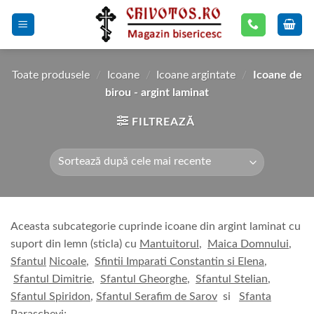
Skip
to
content
Toate produsele
/
Icoane
/
Icoane argintate
/
Icoane de
birou - argint laminat
FILTREAZĂ
Aceasta subcategorie cuprinde icoane din argint laminat cu
suport din lemn (sticla) cu
Mantuitorul
,
Maica Domnului
,
Sfantul
Nic
oale
,
Sfintii Imparati Constantin si Elena
,
Sfantul Dimitrie
,
Sfantul Gheorghe
,
Sfantul Stelian
,
Sfantul Spiridon
,
Sfantul Serafim de Sarov
si
Sfanta
Paraschevi
;