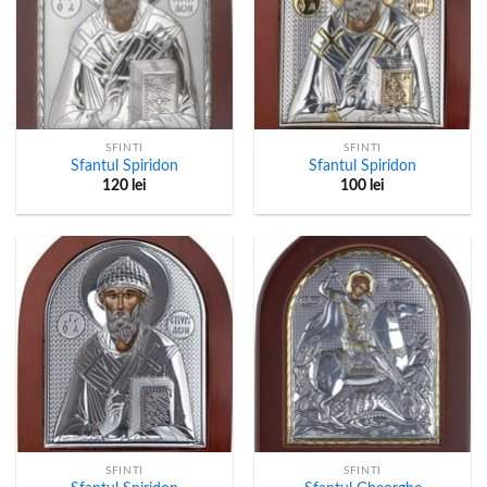
SFINTI
SFINTI
Sfantul Spiridon
Sfantul Spiridon
120
lei
100
lei
SFINTI
SFINTI