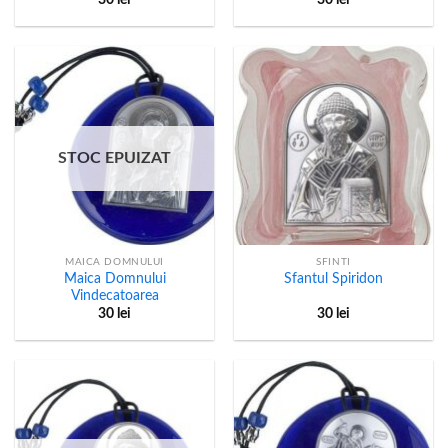
30
lei
30
lei
STOC EPUIZAT
MAICA DOMNULUI
SFINTI
Maica Domnului
Sfantul Spiridon
Vindecatoarea
30
lei
30
lei