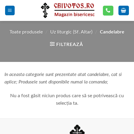
Skip
to
content
Toate produsele
/
Uz liturgic (Sf. Altar)
/
Candelabre
FILTREAZĂ
In aceasta categorie sunt prezentate atat candelabre, cat si
aplice; Produsele sunt disponibile numai la comanda;
Nu a fost găsit niciun produs care să se potrivească cu
selecția ta.