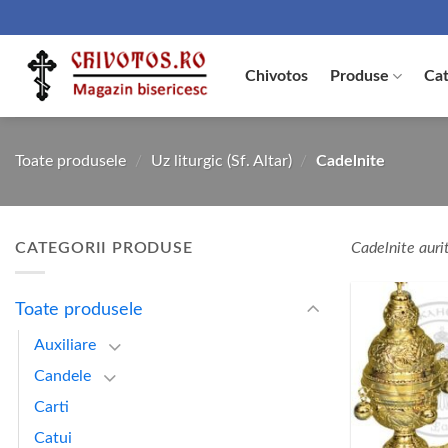
Skip
to
content
Chivotos
Produse
Cat
Toate produsele
/
Uz liturgic (Sf. Altar)
/
Cadelnite
CATEGORII PRODUSE
Cadelnite auri
Toate produsele
Auxiliare
Candele
Carti
Catui
+