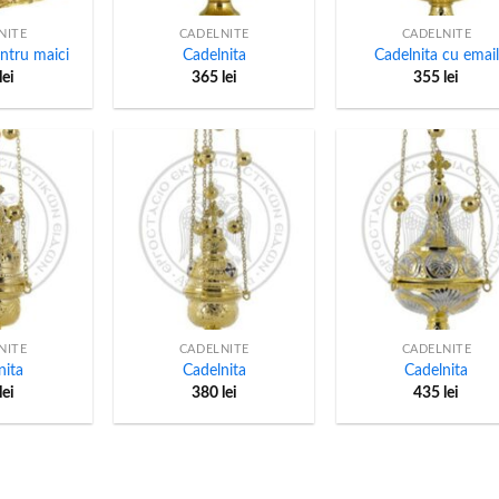
NITE
CADELNITE
CADELNITE
ntru maici
Cadelnita
Cadelnita cu email
lei
365
lei
355
lei
+
+
NITE
CADELNITE
CADELNITE
nita
Cadelnita
Cadelnita
lei
380
lei
435
lei