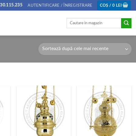
30.115.235
AUTENTIFICARE / ÎNREGISTRARE
COȘ /
0
LEI
Caută
după:
T
+
+