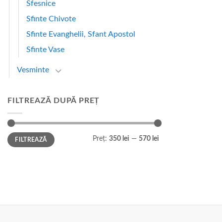
Sfesnice
Sfinte Chivote
Sfinte Evanghelii, Sfant Apostol
Sfinte Vase
Vesminte
FILTREAZĂ DUPĂ PREȚ
Preț
Preț
Preț:
350 lei
—
570 lei
FILTREAZĂ
minim
maxim