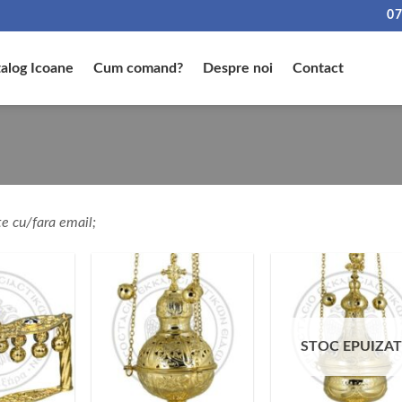
07
alog Icoane
Cum comand?
Despre noi
Contact
te cu/fara email;
STOC EPUIZA
+
+