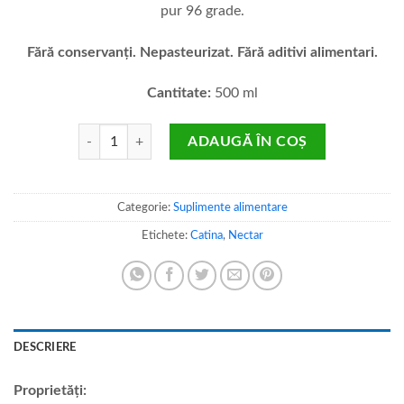
pur 96 grade.
Fără conservanți. Nepasteurizat. Fără aditivi alimentari.
Cantitate:
500 ml
Cantitate Nectar de cătină cu miere şi polen
ADAUGĂ ÎN COȘ
Categorie:
Suplimente alimentare
Etichete:
Catina
,
Nectar
DESCRIERE
Proprietăți: