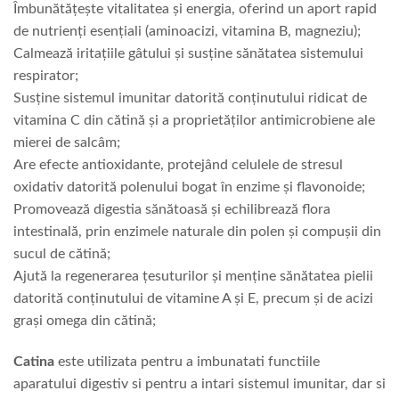
Îmbunătățește vitalitatea și energia, oferind un aport rapid
de nutrienți esențiali (aminoacizi, vitamina B, magneziu);
Calmează iritațiile gâtului și susține sănătatea sistemului
respirator;
Susține sistemul imunitar datorită conținutului ridicat de
vitamina C din cătină și a proprietăților antimicrobiene ale
mierei de salcâm;
Are efecte antioxidante, protejând celulele de stresul
oxidativ datorită polenului bogat în enzime și flavonoide;
Promovează digestia sănătoasă și echilibrează flora
intestinală, prin enzimele naturale din polen și compușii din
sucul de cătină;
Ajută la regenerarea țesuturilor și menține sănătatea pielii
datorită conținutului de vitamine A și E, precum și de acizi
grași omega din cătină;
Catina
este utilizata pentru a imbunatati functiile
aparatului digestiv si pentru a intari sistemul imunitar, dar si