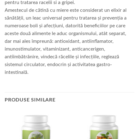
pentru tratarea racelii si a gripei.
Amestecul de cătină cu miere este considerat un elixir al
sănătăţii, un leac universal pentru tratarea şi prevenţia a
numeroase boli şi afecţiuni, datorită beneficiilor pe care
aceste două alimente le aduc organismului, atât separat,
dar mai ales împreună: antioxidant, antiinflamator,
imunostimulator, vitaminizant, anticancerigen,
antiîmbătrânire, vindecă răcelile şi infecţiile, reglează
sistemul circulator, endocrin şi activitatea gastro-
intestinală.
PRODUSE SIMILARE