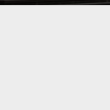
Chivotos
I
ubiti credinciosi, Sfanta noastra manastire „Adormirea Maicii
Domnului” a lansat un magazin online cu obiecte bisericesti.
Pe
chivotos.ro
veti gasi o gama variata de articole bisericesti de la
obiecte de cult folosite numai in Sf. Altar pana la icoane precum si
alte obiecte de cult ortodoxe. Produsele noastre provin din tari cu
vechi traditii in confectionarea obiectelor de cult ortodoxe precum
Grecia, Rusia si Ucraina dar si obiecte de cult realizate in manastirea
noastra si la noi in tara.