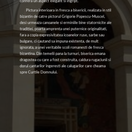
confera un aspect elegant si ingrijit.
Pictura interioara in fresca a bisericii, realizata in stil
bizantin de catre pictorul Grigorie Popescu-Muscel,
desi urmeaza canoanele si erminiile bine statornicite ale
traditiei, poarta amprenta unei puternice originalitati,
fara a copia expresivitatea icoanelor ruse, sarbe sau
bulgare, ci cautand sa impuna existenta, de mult
ignorata, a unei veritabile scoli romanesti de fresca
bizantina. Din temelii pana la turnuri, biserica emana
dragostea cu care a fost construita, caldura rugaciunii si
dorul cantarilor ingeresti ale calugarilor care cheama
spre Curtile Domnului.