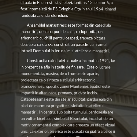
situata in Bucureşti, str. Televiziunii, nr. 13, sector 6, a
fost întemeiată de PS Evloghie Oța in anul 1964, tinand
randuiala calendarului iulian.
Ansamblul manastiresc este format din catedrala
manastirii, doua corpuri de chilii, o clopotnita, un
arhondaric cu chilii pentru oaspeti, trapeza pictata
deasupra careia s-a construit un paraclis cu hramul
Intrarii Domnului in Ierusalim si atelierele manastirii.
Constructia catedralei actuale a inceput in 1991, iar
in prezent se afla in stadiu de finisare. Este o lucrare
monumentala, masiva, de o frumusete aparte,
proiectata ca o sinteza a stilului arhitectonic
brancovenesc, specific zonei Munteniei. Spatiul este
impartit in altar, naos, pronaos, pridvor inchis.
Catapeteasma este din stejar sculptat, pardoseala din
placi de marmura pregatite si slefuite in atelierul
manastirii. In centru, sub bolta turnului, pardoseala are
un vultur bicefacel, simbol al Bizantului, incadrat de un
motiv ornamental complex care creeaza un efect vizual
unic. La exterior, biserica este placata cu piatra alba ce ii