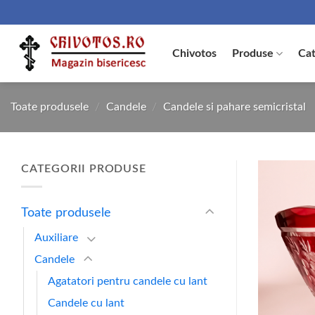
Skip
to
content
Chivotos
Produse
Cat
Toate produsele
/
Candele
/
Candele si pahare semicristal
CATEGORII PRODUSE
Toate produsele
Auxiliare
Candele
Agatatori pentru candele cu lant
Candele cu lant