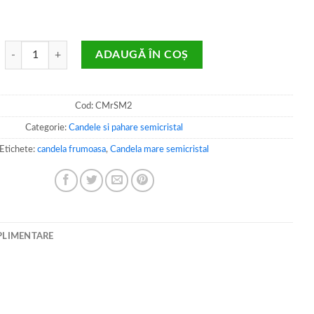
Cantitate Candela mare semicristal
ADAUGĂ ÎN COȘ
Cod:
CMrSM2
Categorie:
Candele si pahare semicristal
Etichete:
candela frumoasa
,
Candela mare semicristal
PLIMENTARE