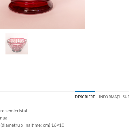
DESCRIERE
INFORMAȚII SU
e semicristal
nual
(diametru x inaltime; cm) 16×10