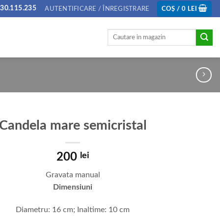
30.115.235
AUTENTIFICARE / ÎNREGISTRARE
COȘ /
0
LEI
Caută
după:
Candela mare semicristal
200
lei
Gravata manual
Dimensiuni
Diametru: 16 cm; Inaltime: 10 cm