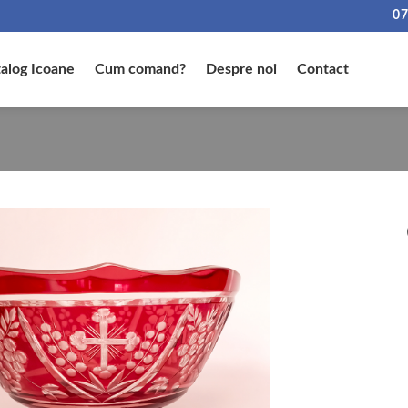
07
alog Icoane
Cum comand?
Despre noi
Contact