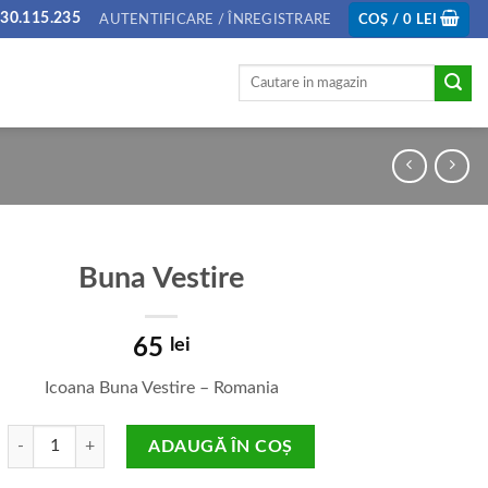
30.115.235
AUTENTIFICARE / ÎNREGISTRARE
COȘ /
0
LEI
Caută
după:
Buna Vestire
65
lei
Icoana Buna Vestire – Romania
Cantitate Buna Vestire
ADAUGĂ ÎN COȘ