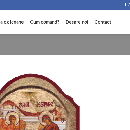
07
alog Icoane
Cum comand?
Despre noi
Contact