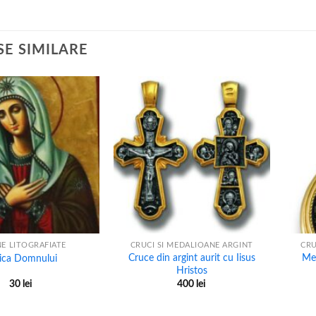
E SIMILARE
+
+
E LITOGRAFIATE
CRUCI SI MEDALIOANE ARGINT
CRU
Cruce din argint aurit cu Iisus
Med
ica Domnului
Hristos
30
lei
400
lei