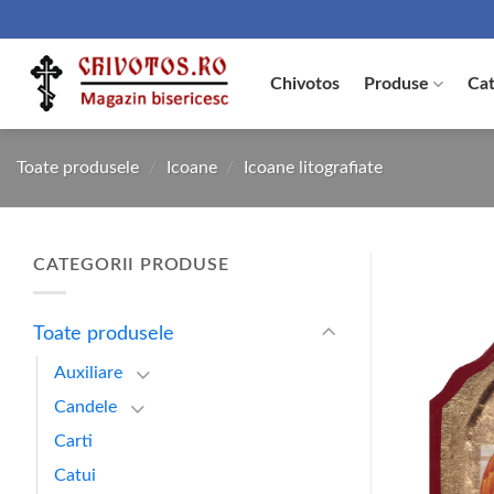
Skip
to
content
Chivotos
Produse
Cat
Toate produsele
/
Icoane
/
Icoane litografiate
CATEGORII PRODUSE
Toate produsele
Auxiliare
Candele
Carti
Catui