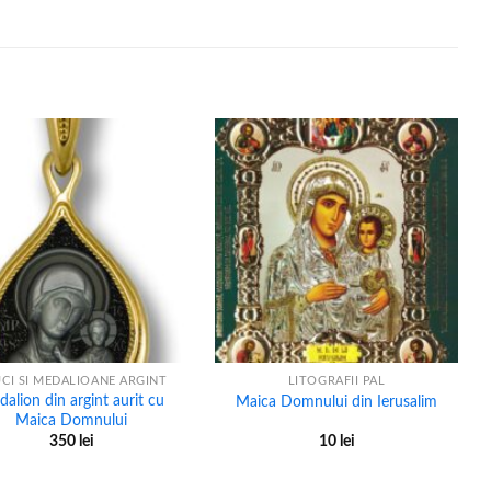
+
CI SI MEDALIOANE ARGINT
LITOGRAFII PAL
alion din argint aurit cu
Maica Domnului din Ierusalim
Maica Domnului
350
lei
10
lei