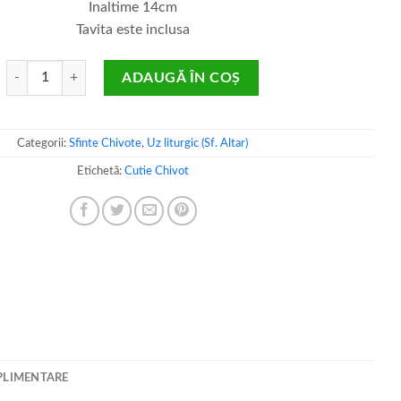
Inaltime 14cm
Tavita este inclusa
Cantitate Chivot Sfântul Agneț
ADAUGĂ ÎN COȘ
Categorii:
Sfinte Chivote
,
Uz liturgic (Sf. Altar)
Etichetă:
Cutie Chivot
PLIMENTARE