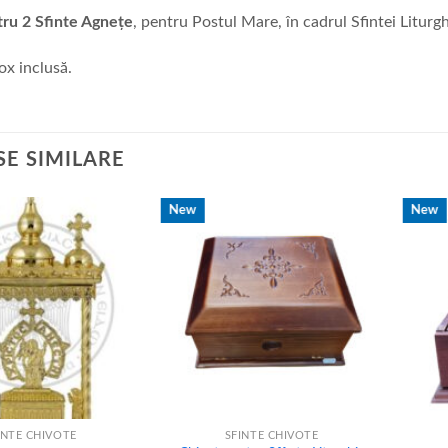
tru 2 Sfinte Agnețe
, pentru Postul Mare, în cadrul Sfintei Liturghi
ox inclusă.
E SIMILARE
New
New
+
+
INTE CHIVOTE
SFINTE CHIVOTE