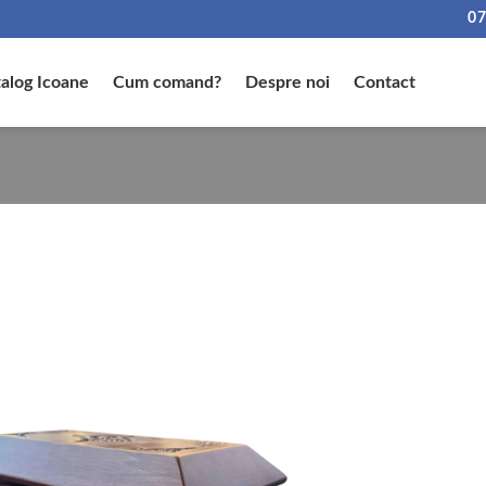
07
alog Icoane
Cum comand?
Despre noi
Contact