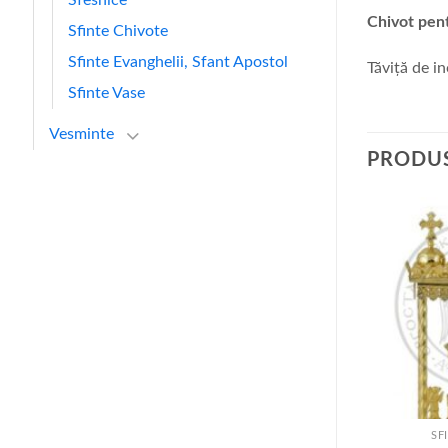
Chivot pen
Sfinte Chivote
Sfinte Evanghelii, Sfant Apostol
Tăviță de in
Sfinte Vase
Vesminte
PRODUS
+
+
CHIVOTE
SFINTE CHIVOTE
SF