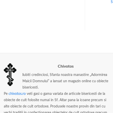
Chivot
Sfant Chivot
S
0
lei
1.190
lei
Chivotos
I
ubiti credinciosi, Sfanta noastra manastire „Adormirea
Maicii Domnului” a lansat un magazin online cu obiecte
bisericesti.
Pe
chivotos.ro
veti gasi o gama variata de articole bisericesti de la
obiecte de cult folosite numai in Sf. Altar pana la icoane precum si
alte obiecte de cult ortodoxe. Produsele noastre provin din tari cu
vechi traditii in confectionarea obiectelor de cult ortodoxe precum