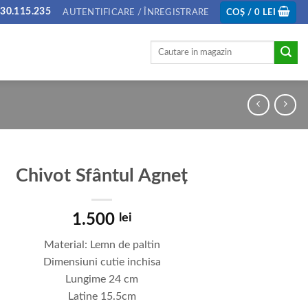
30.115.235
AUTENTIFICARE / ÎNREGISTRARE
COȘ /
0
LEI
Caută
după:
Chivot Sfântul Agneț
1.500
lei
Material: Lemn de paltin
Dimensiuni cutie inchisa
Lungime 24 cm
Latine 15.5cm