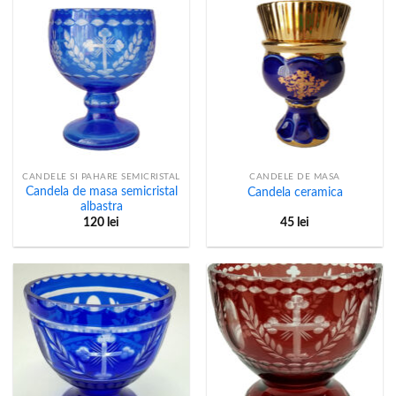
CANDELE SI PAHARE SEMICRISTAL
CANDELE DE MASA
Candela de masa semicristal
Candela ceramica
albastra
120
lei
45
lei