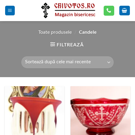
Skip
to
content
Toate produsele
/
Candele
FILTREAZĂ