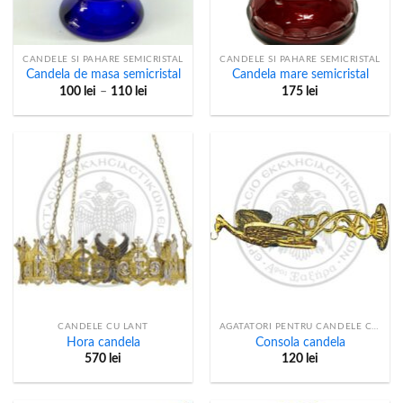
CANDELE SI PAHARE SEMICRISTAL
CANDELE SI PAHARE SEMICRISTAL
Candela de masa semicristal
Candela mare semicristal
100
lei
–
110
lei
175
lei
CANDELE CU LANT
AGATATORI PENTRU CANDELE CU LANT
Hora candela
Consola candela
570
lei
120
lei