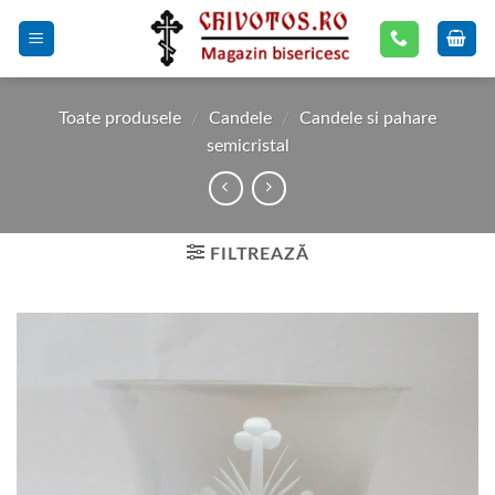
Skip
to
content
Toate produsele
/
Candele
/
Candele si pahare
semicristal
FILTREAZĂ