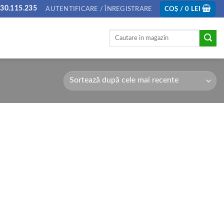
30.115.235
AUTENTIFICARE / ÎNREGISTRARE
COȘ /
0
LEI
Caută
după: