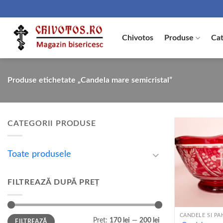
Skip
to
content
Chivotos
Produse
Cat
Produse etichetate „Candela mare semicristal”
CATEGORII PRODUSE
Toate produsele
FILTREAZĂ DUPĂ PREȚ
+
Preț
Preț
Preț:
170 lei
—
200 lei
FILTREAZĂ
minim
maxim