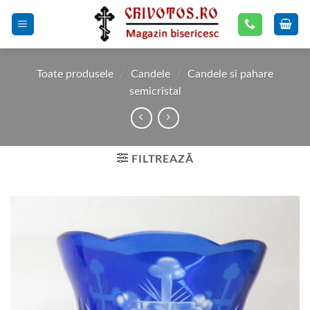
Skip
to
content
Toate produsele
/
Candele
/
Candele si pahare
semicristal
FILTREAZĂ