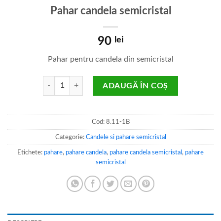
Pahar candela semicristal
90
lei
Pahar pentru candela din semicristal
Cantitate Pahar candela semicristal
ADAUGĂ ÎN COȘ
Cod:
8.11-1B
Categorie:
Candele si pahare semicristal
Etichete:
pahare
,
pahare candela
,
pahare candela semicristal
,
pahare
semicristal