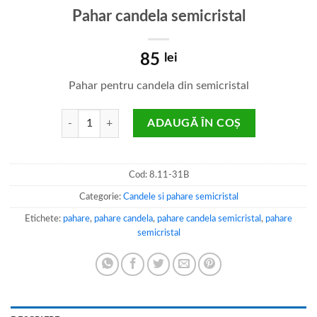
Pahar candela semicristal
85
lei
Pahar pentru candela din semicristal
Cantitate Pahar candela semicristal
ADAUGĂ ÎN COȘ
Cod:
8.11-31B
Categorie:
Candele si pahare semicristal
Etichete:
pahare
,
pahare candela
,
pahare candela semicristal
,
pahare
semicristal