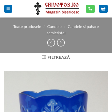
Skip
to
content
Toate produsele
/
Candele
/
Candele si pahare
semicristal
FILTREAZĂ