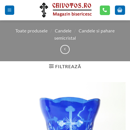
Skip
to
content
Toate produsele
/
Candele
/
Candele si pahare
semicristal
FILTREAZĂ