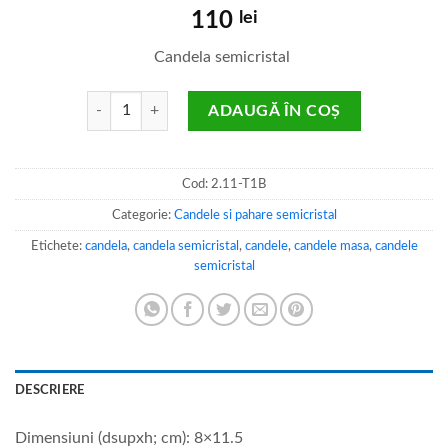
110
lei
Candela semicristal
Cantitate Candela semicristal
ADAUGĂ ÎN COȘ
Cod:
2.11-T1B
Categorie:
Candele si pahare semicristal
Etichete:
candela
,
candela semicristal
,
candele
,
candele masa
,
candele
semicristal
DESCRIERE
Dimensiuni (dsupxh; cm): 8×11.5