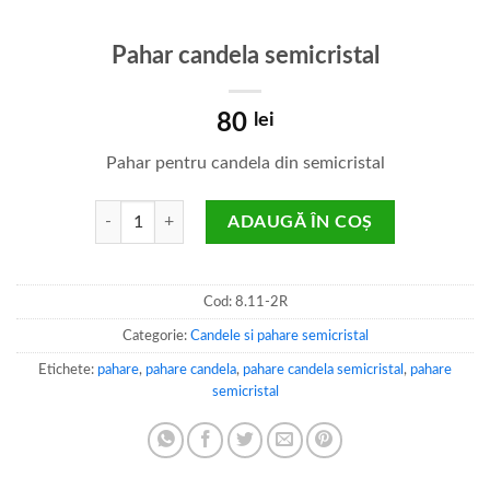
Pahar candela semicristal
80
lei
Pahar pentru candela din semicristal
Cantitate Pahar candela semicristal
ADAUGĂ ÎN COȘ
Cod:
8.11-2R
Categorie:
Candele si pahare semicristal
Etichete:
pahare
,
pahare candela
,
pahare candela semicristal
,
pahare
semicristal