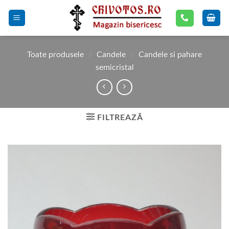
Skip
to
content
Toate produsele
/
Candele
/
Candele si pahare
semicristal
FILTREAZĂ