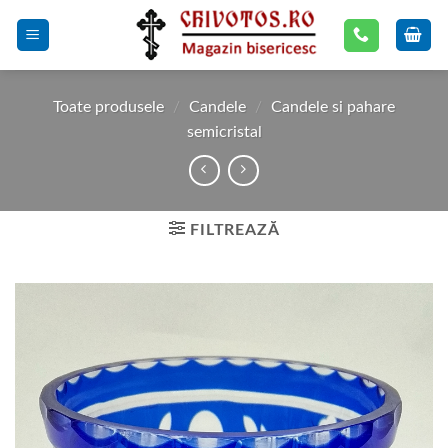
Skip
to
content
Toate produsele
/
Candele
/
Candele si pahare
semicristal
FILTREAZĂ