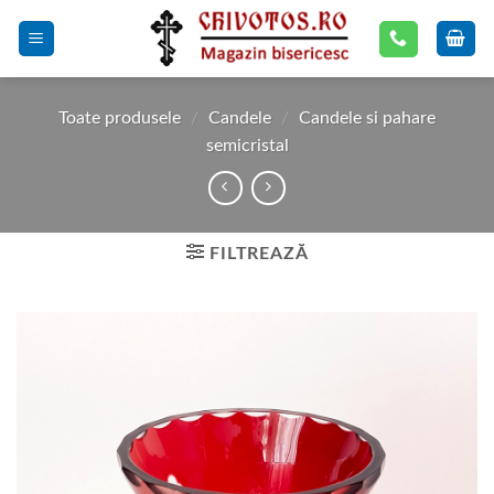
Skip
to
content
Toate produsele
/
Candele
/
Candele si pahare
semicristal
FILTREAZĂ