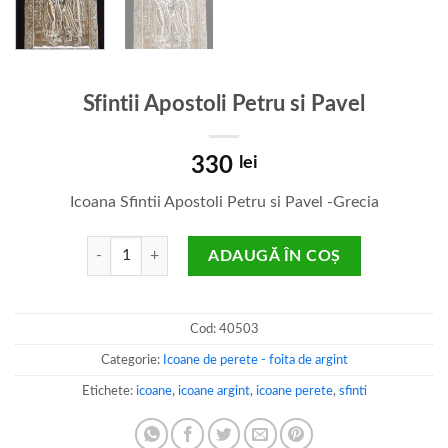
Sfintii Apostoli Petru si Pavel
330
lei
Icoana Sfintii Apostoli Petru si Pavel -Grecia
Cantitate Sfintii Apostoli Petru si Pavel
ADAUGĂ ÎN COȘ
Cod:
40503
Categorie:
Icoane de perete - foita de argint
Etichete:
icoane
,
icoane argint
,
icoane perete
,
sfinti