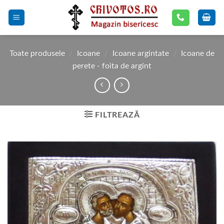
Skip
to
content
Toate produsele
/
Icoane
/
Icoane argintate
/
Icoane de
perete - foita de argint
FILTREAZĂ