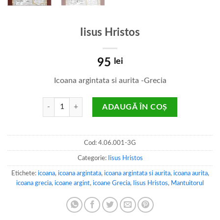
Iisus Hristos
95
lei
Icoana argintata si aurita -Grecia
Cantitate Iisus Hristos
ADAUGĂ ÎN COȘ
Cod:
4.06.001-3G
Categorie:
Iisus Hristos
Etichete:
icoana
,
icoana argintata
,
icoana argintata si aurita
,
icoana aurita
,
icoana grecia
,
icoane argint
,
icoane Grecia
,
Iisus Hristos
,
Mantuitorul