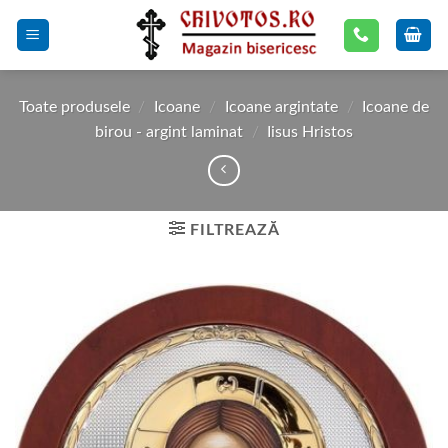
Skip
to
content
Toate produsele
/
Icoane
/
Icoane argintate
/
Icoane de
birou - argint laminat
/
Iisus Hristos
FILTREAZĂ