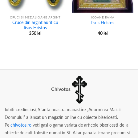
CRUCI SI MEDALIOANE ARGINT
ICOANE RAMA
Cruce din argint aurit cu
Iisus Hristos
Iisus Hristos
350
lei
40
lei
Chivotos
I
ubiti credinciosi, Sfanta noastra manastire „Adormirea Maicii
Domnului” a lansat un magazin online cu obiecte bisericesti.
Pe
chivotos.ro
veti gasi o gama variata de articole bisericesti de la
obiecte de cult folosite numai in Sf. Altar pana la icoane precum si