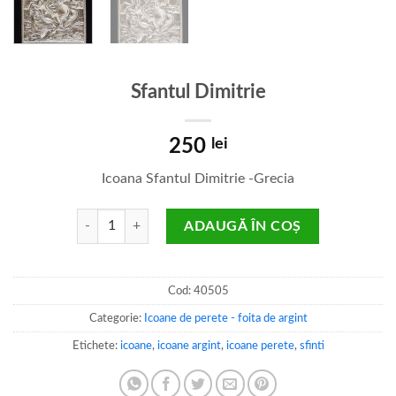
Sfantul Dimitrie
250
lei
Icoana Sfantul Dimitrie -Grecia
Cantitate Sfantul Dimitrie
ADAUGĂ ÎN COȘ
Cod:
40505
Categorie:
Icoane de perete - foita de argint
Etichete:
icoane
,
icoane argint
,
icoane perete
,
sfinti