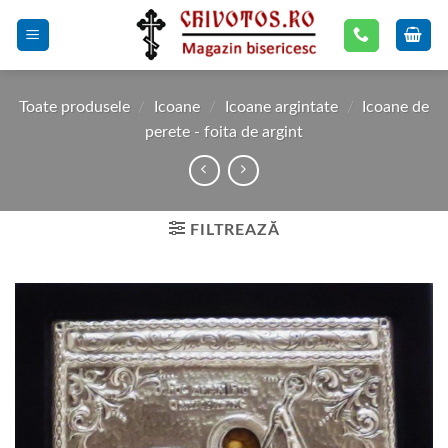
Skip
to
content
Toate produsele
/
Icoane
/
Icoane argintate
/
Icoane de
perete - foita de argint
FILTREAZĂ