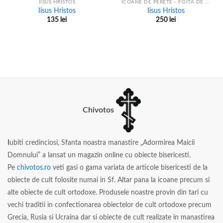
IISUS HRISTOS
ICOANE DE PERETE - FOITA DE ARGINT
Iisus Hristos
Iisus Hristos
135
lei
250
lei
Chivotos
I
ubiti credinciosi, Sfanta noastra manastire „Adormirea Maicii
Domnului” a lansat un magazin online cu obiecte bisericesti.
Pe
chivotos.ro
veti gasi o gama variata de articole bisericesti de la
obiecte de cult folosite numai in Sf. Altar pana la icoane precum si
alte obiecte de cult ortodoxe. Produsele noastre provin din tari cu
vechi traditii in confectionarea obiectelor de cult ortodoxe precum
Grecia, Rusia si Ucraina dar si obiecte de cult realizate in manastirea