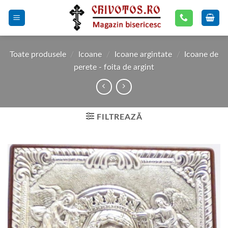
Skip
to
content
Toate produsele
/
Icoane
/
Icoane argintate
/
Icoane de
perete - foita de argint
FILTREAZĂ