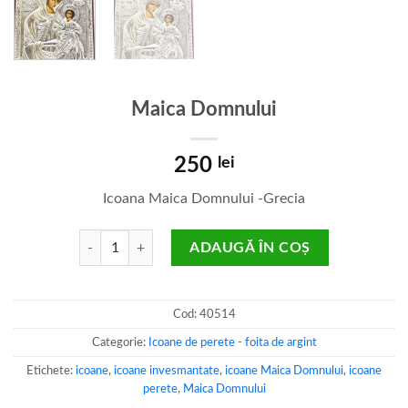
Maica Domnului
250
lei
Icoana Maica Domnului -Grecia
Cantitate Maica Domnului
ADAUGĂ ÎN COȘ
Cod:
40514
Categorie:
Icoane de perete - foita de argint
Etichete:
icoane
,
icoane invesmantate
,
icoane Maica Domnului
,
icoane
perete
,
Maica Domnului