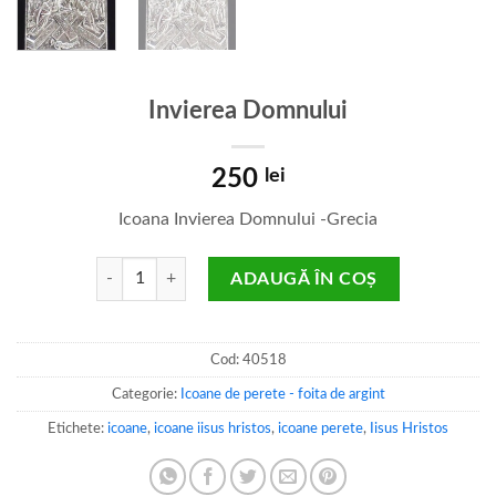
Invierea Domnului
250
lei
Icoana Invierea Domnului -Grecia
Cantitate Invierea Domnului
ADAUGĂ ÎN COȘ
Cod:
40518
Categorie:
Icoane de perete - foita de argint
Etichete:
icoane
,
icoane iisus hristos
,
icoane perete
,
Iisus Hristos