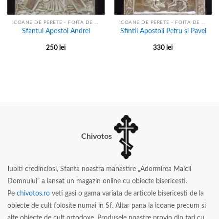
ICOANE DE PERETE - FOITA DE ARGINT
ICOANE DE PERETE - FOITA DE ARGINT
Sfantul Apostol Andrei
Sfintii Apostoli Petru si Pavel
250
lei
330
lei
Chivotos
I
ubiti credinciosi, Sfanta noastra manastire „Adormirea Maicii
Domnului” a lansat un magazin online cu obiecte bisericesti.
Pe
chivotos.ro
veti gasi o gama variata de articole bisericesti de la
obiecte de cult folosite numai in Sf. Altar pana la icoane precum si
alte obiecte de cult ortodoxe. Produsele noastre provin din tari cu