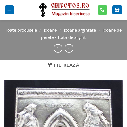
Skip
to
content
Toate produsele
/
Icoane
/
Icoane argintate
/
Icoane de
perete - foita de argint
FILTREAZĂ