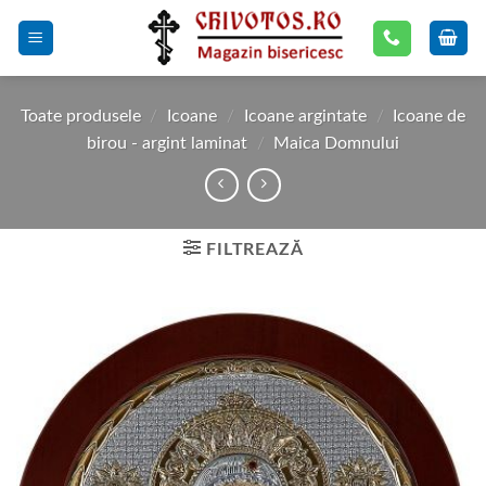
Skip
to
content
Toate produsele
/
Icoane
/
Icoane argintate
/
Icoane de
birou - argint laminat
/
Maica Domnului
FILTREAZĂ