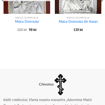
MAICA DOMNULUI
MAICA DOMNULUI
Maica Domnului
Maica Domnului din Kazan
Prețul
Prețul
100
lei
98
lei
130
lei
inițial
curent
a
este:
fost:
98 lei.
100 lei.
Chivotos
I
ubiti credinciosi, Sfanta noastra manastire „Adormirea Maicii