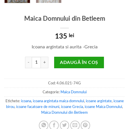
Maica Domnului din Betleem
135
lei
Icoana argintata si aurita -Grecia
Cantitate Maica Domnului din Betleem
ADAUGĂ ÎN COȘ
Cod:
4.06.021-74G
Categorie:
Maica Domnului
Etichete:
icoana
,
icoana argintata maica domnului
,
icoane argintate
,
icoane
birou
,
icoane facatoare de minuni
,
icoane Grecia
,
icoane Maica Domnului
,
Maica Domnului din Betleem