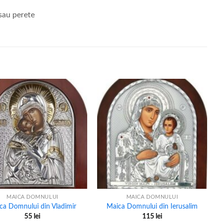
 sau perete
+
MAICA DOMNULUI
MAICA DOMNULUI
ca Domnului din Vladimir
Maica Domnului din Ierusalim
55
lei
115
lei