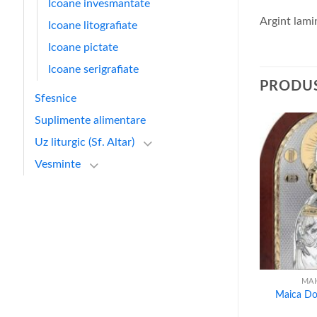
Icoane invesmantate
Argint lamin
Icoane litografiate
Icoane pictate
Icoane serigrafiate
PRODUS
Sfesnice
Suplimente alimentare
Uz liturgic (Sf. Altar)
Vesminte
+
+
OMNULUI
MAICA DOMNULUI
MAI
ui din Kazan
Maica Domnului din Kazan
Maica Do
lei
135
lei