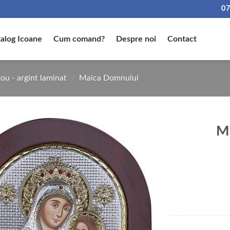
07
alog Icoane
Cum comand?
Despre noi
Contact
ou - argint laminat
/
Maica Domnului
Ma