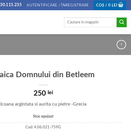
30.115.235
AUTENTIFICARE / ÎNREGISTRARE
COȘ /
0
LEI
Caută
după:
ica Domnului din Betleem
250
lei
Icoana argintata si aurita cu pietre -Grecia
Stoc epuizat
Cod:
4.06.021-759G