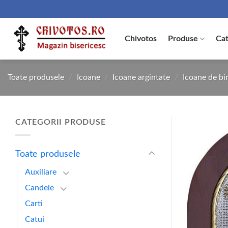
Skip
to
content
Chivotos
Produse
Cat
Toate produsele
/
Icoane
/
Icoane argintate
/
Icoane de bir
CATEGORII PRODUSE
Toate produsele
Auxiliare
Candele
Carti
Catui