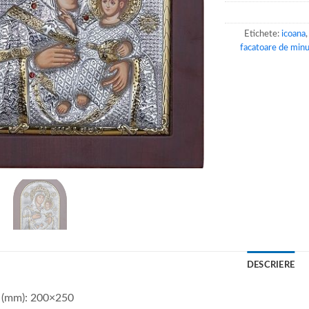
Etichete:
icoana
facatoare de minu
DESCRIERE
 (mm): 200×250