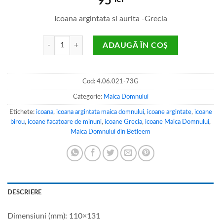
95
Icoana argintata si aurita -Grecia
Cantitate Maica Domnului din Betleem
ADAUGĂ ÎN COȘ
Cod:
4.06.021-73G
Categorie:
Maica Domnului
Etichete:
icoana
,
icoana argintata maica domnului
,
icoane argintate
,
icoane
birou
,
icoane facatoare de minuni
,
icoane Grecia
,
icoane Maica Domnului
,
Maica Domnului din Betleem
DESCRIERE
Dimensiuni (mm): 110×131