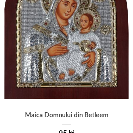
Maica Domnului din Betleem
lei