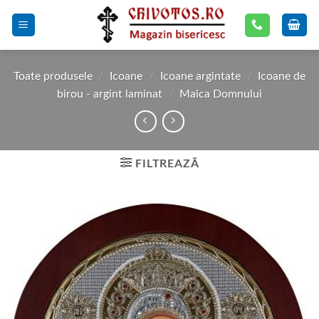
Skip
to
content
Toate produsele
/
Icoane
/
Icoane argintate
/
Icoane de
birou - argint laminat
/
Maica Domnului
FILTREAZĂ