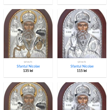
SFINTI
SFINTI
Sfantul Nicolae
Sfantul Nicolae
135
lei
115
lei