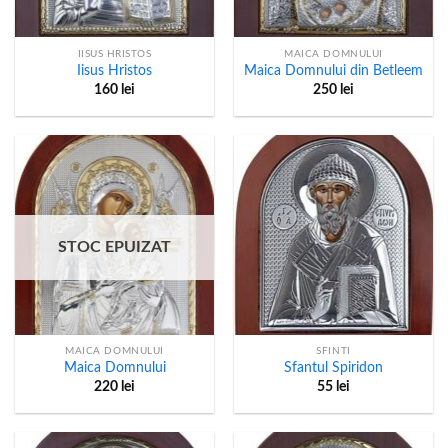
IISUS HRISTOS
MAICA DOMNULUI
Iisus Hristos
Maica Domnului din Betleem
160
lei
250
lei
STOC EPUIZAT
MAICA DOMNULUI
SFINTI
Maica Domnului
Sfantul Spiridon
220
lei
55
lei