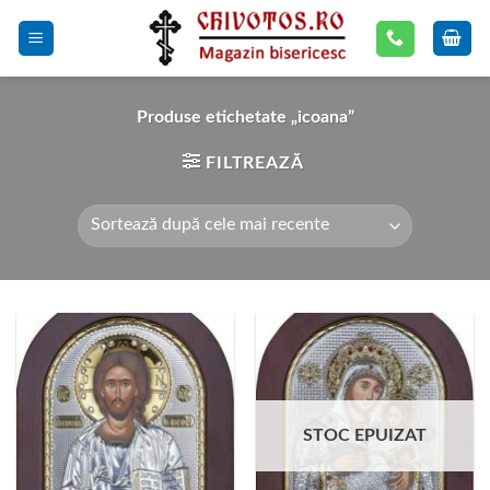
Skip
to
content
Produse etichetate „icoana”
FILTREAZĂ
STOC EPUIZAT