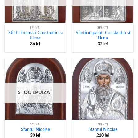
SFINTI
SFINTI
Sfintii imparati Constantin si
Sfintii imparati Constantin si
Elena
Elena
36
lei
32
lei
STOC EPUIZAT
SFINTI
SFINTI
Sfantul Nicolae
Sfantul Nicolae
30
lei
210
lei