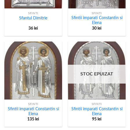
SFINTI
SFINTI
Sfintii imparati Constantin si
Sfantul Dimitrie
Elena
36
lei
30
lei
STOC EPUIZAT
SFINTI
SFINTI
Sfintii imparati Constantin si
Sfintii imparati Constantin si
Elena
Elena
135
lei
95
lei