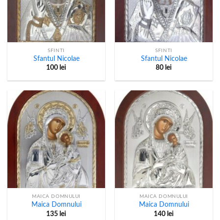
SFINTI
SFINTI
Sfantul Nicolae
Sfantul Nicolae
100
lei
80
lei
MAICA DOMNULUI
MAICA DOMNULUI
Maica Domnului
Maica Domnului
135
lei
140
lei