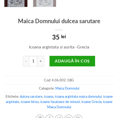
Maica Domnului dulcea sarutare
35
lei
Icoana argintata si aurita -Grecia
Cantitate Maica Domnului dulcea sarutare
ADAUGĂ ÎN COȘ
Cod:
4.06.002-1BG
Categorie:
Maica Domnului
Etichete:
dulcea sarutare
,
icoana
,
icoana argintata maica domnului
,
icoane
argintate
,
icoane birou
,
icoane facatoare de minuni
,
icoane Grecia
,
icoane
Maica Domnului