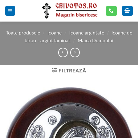
Skip
to
content
Toate produsele
/
Icoane
/
Icoane argintate
/
Icoane de
birou - argint laminat
/
Maica Domnului
FILTREAZĂ