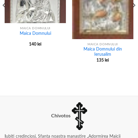
MAICA DOMNULUI
Maica Domnului
140
lei
MAICA DOMNULUI
Maica Domnului din
Ierusalim
135
lei
Chivotos
I
ubiti credinciosi, Sfanta noastra manastire „Adormirea Maicii