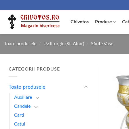
Skip
to
content
Chivotos
Produse
Cat
Toate produsele
/
Uz liturgic (Sf. Altar)
/
Sfinte Vase
CATEGORII PRODUSE
Toate produsele
Auxiliare
Candele
Carti
Catui