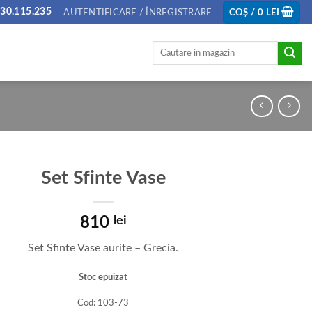
30.115.235
AUTENTIFICARE / ÎNREGISTRARE
COȘ /
0
LEI
Caută
după:
Set Sfinte Vase
810
lei
Set Sfinte Vase aurite – Grecia.
Stoc epuizat
Cod:
103-73