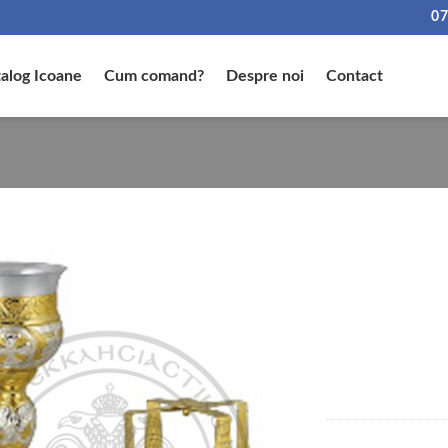
07
alog Icoane
Cum comand?
Despre noi
Contact