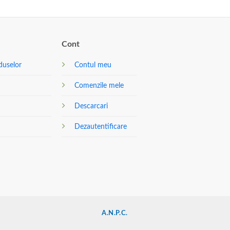
Cont
duselor
Contul meu
Comenzile mele
Descarcari
Dezautentificare
A.N.P.C.