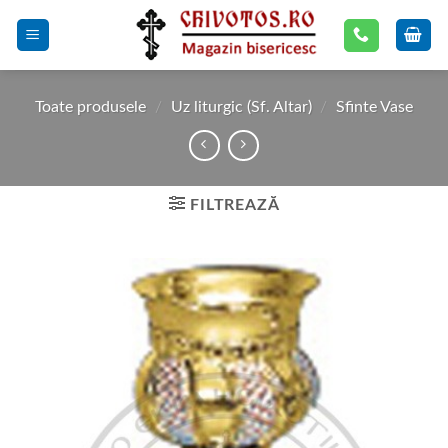
Skip
to
content
Toate produsele
/
Uz liturgic (Sf. Altar)
/
Sfinte Vase
FILTREAZĂ