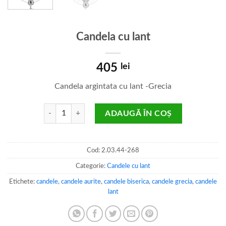
Candela cu lant
405
lei
Candela argintata cu lant -Grecia
Cantitate Candela cu lant
ADAUGĂ ÎN COȘ
Cod:
2.03.44-268
Categorie:
Candele cu lant
Etichete:
candele
,
candele aurite
,
candele biserica
,
candele grecia
,
candele
lant