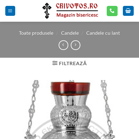
Skip
to
content
Toate produsele
/
Candele
/
Candele cu lant
FILTREAZĂ