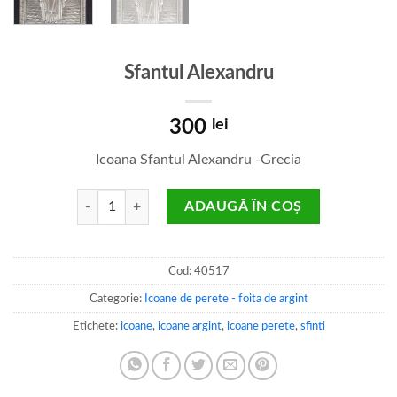
Sfantul Alexandru
300
lei
Icoana Sfantul Alexandru -Grecia
Cantitate Sfantul Alexandru
ADAUGĂ ÎN COȘ
Cod:
40517
Categorie:
Icoane de perete - foita de argint
Etichete:
icoane
,
icoane argint
,
icoane perete
,
sfinti