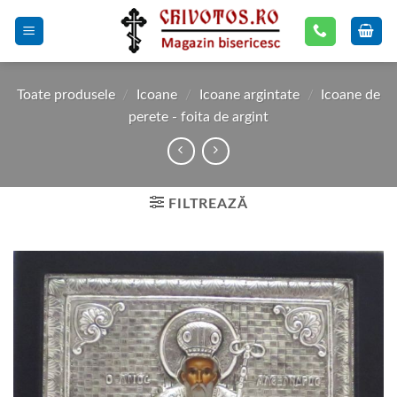
Skip
to
content
Toate produsele
/
Icoane
/
Icoane argintate
/
Icoane de
perete - foita de argint
FILTREAZĂ