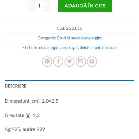
Cantitate Cruce din argint aurit Deisis
ADAUGĂ ÎN COȘ
Cod:
5.22.815
Categorie:
Cruci si medalioane argint
Etichete:
cruce argint
,
cruce gat
,
deisis
,
sfantul nicolae
DESCRIERE
Dimensiuni (cm): 2.0×2.5
Greutate (g): 9.3
Ag 925, aurire 999