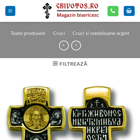
Skip
to
content
Toate produsele
/
Cruci
/
Cruci si medalioane argint
FILTREAZĂ