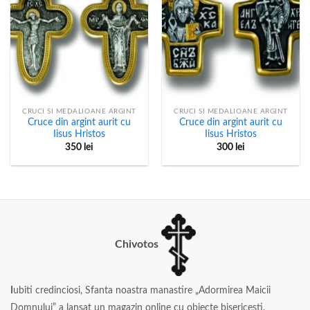
CRUCI SI MEDALIOANE ARGINT
CRUCI SI MEDALIOANE ARGINT
Cruce din argint aurit cu
Cruce din argint aurit cu
Iisus Hristos
Iisus Hristos
350
lei
300
lei
Chivotos
I
ubiti credinciosi, Sfanta noastra manastire „Adormirea Maicii
Domnului” a lansat un magazin online cu obiecte bisericesti.