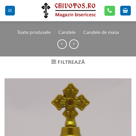
Skip
to
content
Toate produsele
/
Candele
/
Candele de masa
FILTREAZĂ