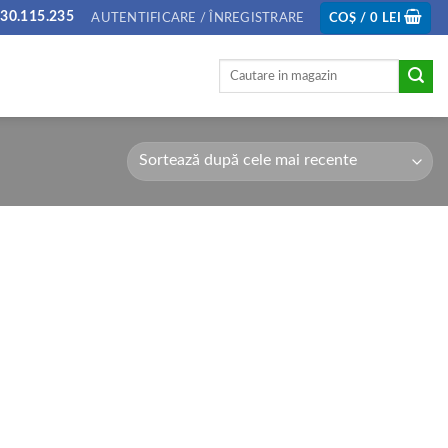
30.115.235
AUTENTIFICARE / ÎNREGISTRARE
COȘ /
0
LEI
Caută
după: