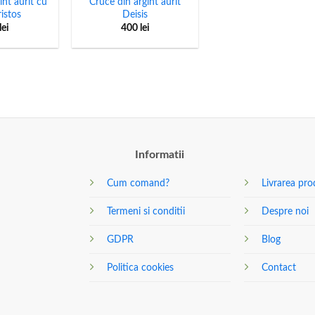
int aurit cu
Cruce din argint aurit
ristos
Deisis
lei
400
lei
Informatii
Cum comand?
Livrarea pro
Termeni si conditii
Despre noi
GDPR
Blog
Politica cookies
Contact