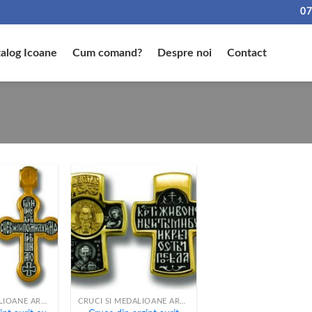
07
alog Icoane
Cum comand?
Despre noi
Contact
+
CRUCI SI MEDALIOANE ARGINT
CRUCI SI MEDALIOANE ARGINT