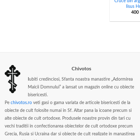
Cruce din arg
Iisus H
400
Chivotos
I
ubiti credinciosi, Sfanta noastra manastire „Adormirea
Maicii Domnului” a lansat un magazin online cu obiecte
bisericesti.
Pe
chivotos.ro
veti gasi o gama variata de articole bisericesti de la
obiecte de cult folosite numai in Sf. Altar pana la icoane precum si
alte obiecte de cult ortodoxe. Produsele noastre provin din tari cu
vechi traditii in confectionarea obiectelor de cult ortodoxe precum
Grecia, Rusia si Ucraina dar si obiecte de cult realizate in manastirea