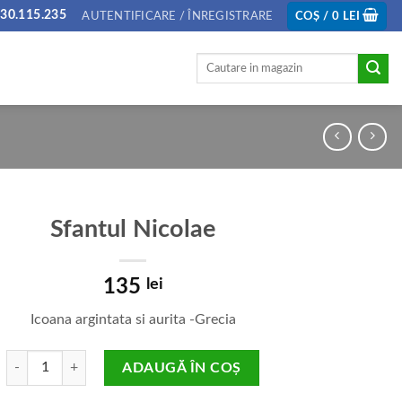
30.115.235
AUTENTIFICARE / ÎNREGISTRARE
COȘ /
0
LEI
Caută
după:
Sfantul Nicolae
135
lei
Icoana argintata si aurita -Grecia
Cantitate Sfantul Nicolae
ADAUGĂ ÎN COȘ