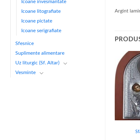
Icoane invesmantate
Argint lamin
Icoane litografiate
Icoane pictate
Icoane serigrafiate
PRODUS
Sfesnice
Suplimente alimentare
Uz liturgic (Sf. Altar)
Vesminte
STOC EPUIZAT
+
+
NTI
SFINTI
Sfintii imparati Constantin si
Nicolae
Sf
Elena