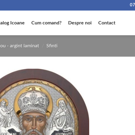
07
alog Icoane
Cum comand?
Despre noi
Contact
ou - argint laminat
/
Sfinti