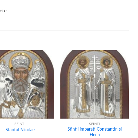
rete
+
SFINTI
SFINTI
Sfintii imparati Constantin si
Sfantul Nicolae
Elena