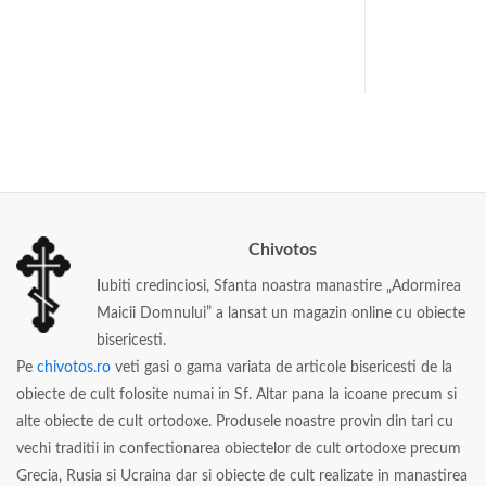
lei
53
lei
Chivotos
I
ubiti credinciosi, Sfanta noastra manastire „Adormirea
Maicii Domnului” a lansat un magazin online cu obiecte
bisericesti.
Pe
chivotos.ro
veti gasi o gama variata de articole bisericesti de la
obiecte de cult folosite numai in Sf. Altar pana la icoane precum si
alte obiecte de cult ortodoxe. Produsele noastre provin din tari cu
vechi traditii in confectionarea obiectelor de cult ortodoxe precum
Grecia, Rusia si Ucraina dar si obiecte de cult realizate in manastirea