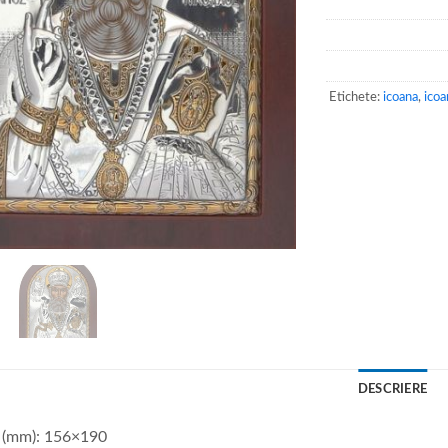
Etichete:
icoana
,
icoa
DESCRIERE
 (mm): 156×190