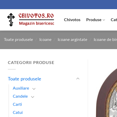
Skip
to
content
Chivotos
Produse
Cat
Toate produsele
/
Icoane
/
Icoane argintate
/
Icoane de bir
CATEGORII PRODUSE
Toate produsele
Auxiliare
Candele
Carti
Catui