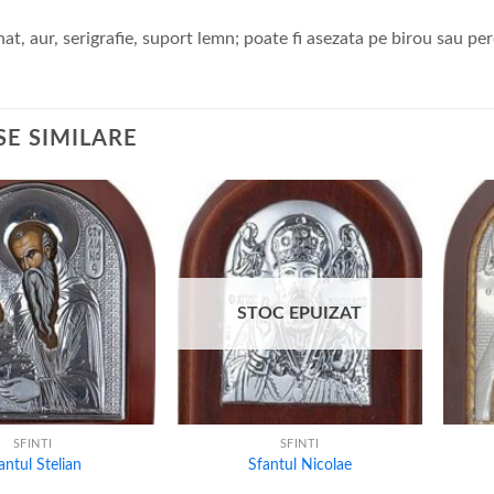
at, aur, serigrafie, suport lemn; poate fi asezata pe birou sau pe
E SIMILARE
STOC EPUIZAT
+
+
SFINTI
SFINTI
antul Stelian
Sfantul Nicolae