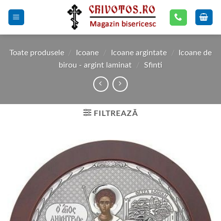
Skip
to
content
Toate produsele
/
Icoane
/
Icoane argintate
/
Icoane de
birou - argint laminat
/
Sfinti
FILTREAZĂ