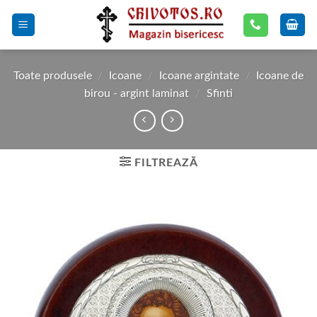
Skip
to
content
Toate produsele
/
Icoane
/
Icoane argintate
/
Icoane de
birou - argint laminat
/
Sfinti
FILTREAZĂ