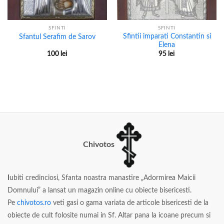
SFINTI
SFINTI
Sfintii imparati Constantin si
Sfantul Serafim de Sarov
Elena
100
lei
95
lei
Chivotos
I
ubiti credinciosi, Sfanta noastra manastire „Adormirea Maicii
Domnului” a lansat un magazin online cu obiecte bisericesti.
Pe
chivotos.ro
veti gasi o gama variata de articole bisericesti de la
obiecte de cult folosite numai in Sf. Altar pana la icoane precum si