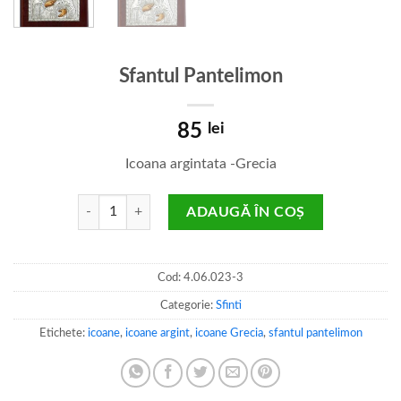
Sfantul Pantelimon
85
lei
Icoana argintata -Grecia
Cantitate Sfantul Pantelimon
ADAUGĂ ÎN COȘ
Cod:
4.06.023-3
Categorie:
Sfinti
Etichete:
icoane
,
icoane argint
,
icoane Grecia
,
sfantul pantelimon