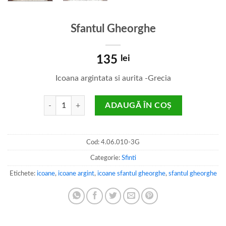
Sfantul Gheorghe
135
lei
Icoana argintata si aurita -Grecia
Cantitate Sfantul Gheorghe
ADAUGĂ ÎN COȘ
Cod:
4.06.010-3G
Categorie:
Sfinti
Etichete:
icoane
,
icoane argint
,
icoane sfantul gheorghe
,
sfantul gheorghe