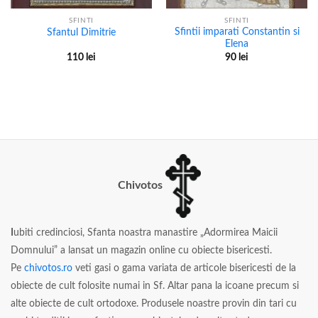
SFINTI
SFINTI
Sfintii imparati Constantin si
Sfantul Dimitrie
Elena
110
lei
90
lei
Chivotos
I
ubiti credinciosi, Sfanta noastra manastire „Adormirea Maicii
Domnului” a lansat un magazin online cu obiecte bisericesti.
Pe
chivotos.ro
veti gasi o gama variata de articole bisericesti de la
obiecte de cult folosite numai in Sf. Altar pana la icoane precum si
alte obiecte de cult ortodoxe. Produsele noastre provin din tari cu