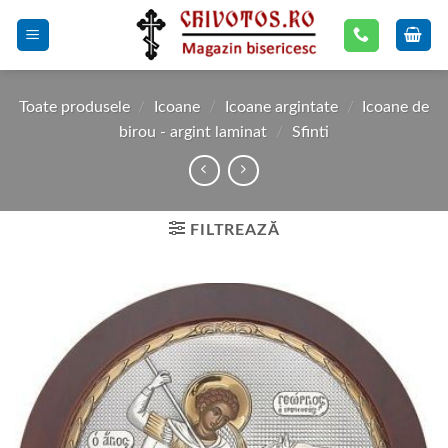
Skip
to
content
Toate produsele
/
Icoane
/
Icoane argintate
/
Icoane de
birou - argint laminat
/
Sfinti
FILTREAZĂ