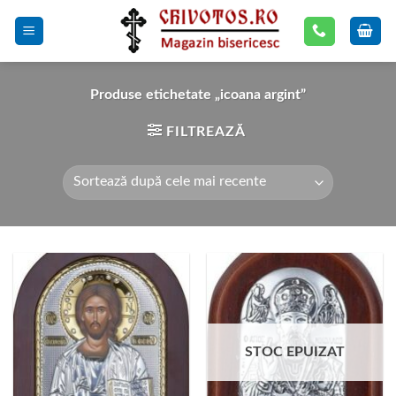
Skip
to
content
Produse etichetate „icoana argint”
FILTREAZĂ
STOC EPUIZAT