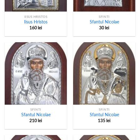
IISUS HRISTOS
SFINTI
Iisus Hristos
Sfantul Nicolae
160
lei
30
lei
SFINTI
SFINTI
Sfantul Nicolae
Sfantul Nicolae
210
lei
135
lei