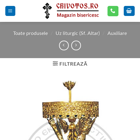
Skip
to
content
Toate produsele
/
Uz liturgic (Sf. Altar)
/
Auxiliare
FILTREAZĂ