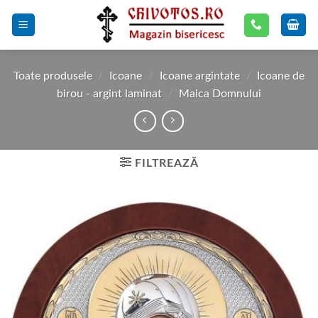
Skip
to
content
Toate produsele
/
Icoane
/
Icoane argintate
/
Icoane de
birou - argint laminat
/
Maica Domnului
FILTREAZĂ