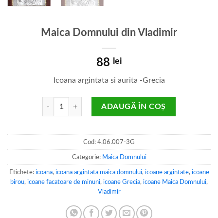
Maica Domnului din Vladimir
88
lei
Icoana argintata si aurita -Grecia
Cantitate Maica Domnului din Vladimir
ADAUGĂ ÎN COȘ
Cod:
4.06.007-3G
Categorie:
Maica Domnului
Etichete:
icoana
,
icoana argintata maica domnului
,
icoane argintate
,
icoane
birou
,
icoane facatoare de minuni
,
icoane Grecia
,
icoane Maica Domnului
,
Vladimir