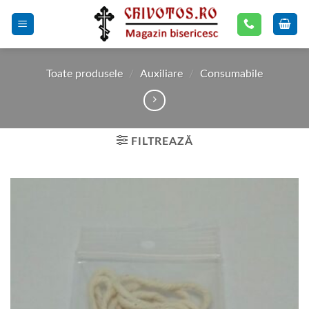
Skip
to
content
Toate produsele
/
Auxiliare
/
Consumabile
FILTREAZĂ