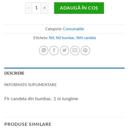
Cantitate Fitil din bumbac pentru candelă
ADAUGĂ ÎN COȘ
Categorie:
Consumabile
Etichete:
fitil
,
fitil bumbac
,
fititl candela
DESCRIERE
INFORMAȚII SUPLIMENTARE
Fir candela din bumbac. 1 m lungime
PRODUSE SIMILARE