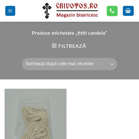
Skip
to
content
Produse etichetate „fititl candela”
FILTREAZĂ