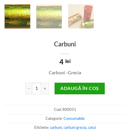
Carbuni
4
lei
Carbuni -Grecia
Cantitate Carbuni
ADAUGĂ ÎN COȘ
Cod:
800051
Categorie:
Consumabile
Etichete:
carbuni
,
carbuni grecia
,
catui