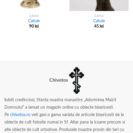
CATUI
CATUI
Catuie
Catuie
90
lei
45
lei
Chivotos
I
ubiti credinciosi, Sfanta noastra manastire „Adormirea Maicii
Domnului” a lansat un magazin online cu obiecte bisericesti.
Pe
chivotos.ro
veti gasi o gama variata de articole bisericesti de la
obiecte de cult folosite numai in Sf. Altar pana la icoane precum si
alte obiecte de cult ortodoxe. Produsele noastre provin din tari cu