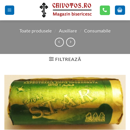
Skip
to
content
Toate produsele
/
Auxiliare
/
Consumabile
FILTREAZĂ